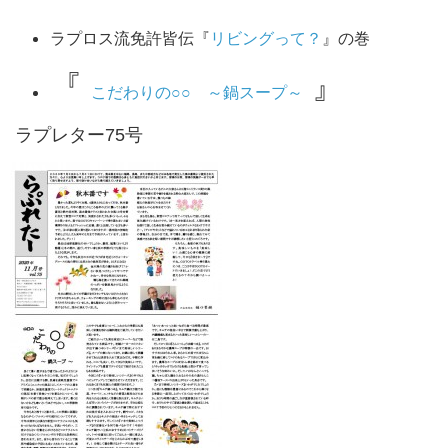
ラプロス流免許皆伝
『
リビングって？
』の巻
『
』
こだわりの○○ ～鍋スープ～
ラプレター75号