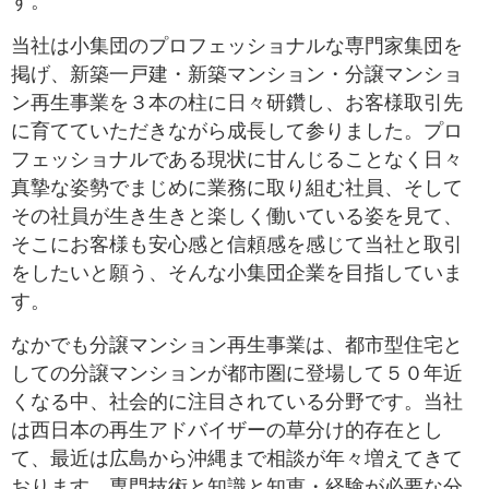
す。
当社は小集団のプロフェッショナルな専門家集団を
掲げ、新築一戸建・新築マンション・分譲マンショ
ン再生事業を３本の柱に日々研鑽し、お客様取引先
に育てていただきながら成長して参りました。プロ
フェッショナルである現状に甘んじることなく日々
真摯な姿勢でまじめに業務に取り組む社員、そして
その社員が生き生きと楽しく働いている姿を見て、
そこにお客様も安心感と信頼感を感じて当社と取引
をしたいと願う、そんな小集団企業を目指していま
す。
なかでも分譲マンション再生事業は、都市型住宅と
しての分譲マンションが都市圏に登場して５０年近
くなる中、社会的に注目されている分野です。当社
は西日本の再生アドバイザーの草分け的存在とし
て、最近は広島から沖縄まで相談が年々増えてきて
おります。専門技術と知識と知恵・経験が必要な分