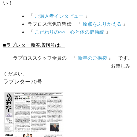
い！
『
』
ご購入者インタビュー
ラプロス流免許皆伝
『
原点をふりかえる
』
『
』
こだわりの○○ 心と体の健康編
■ラプレター新春増刊号は、
ラプロススタッフ全員の 『
新年のご挨拶
』 です。
お楽しみ
ください。
ラプレター70号