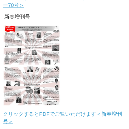
ー70号＞
新春増刊号
クリックするとPDFでご覧いただけます＜新春増刊
号＞