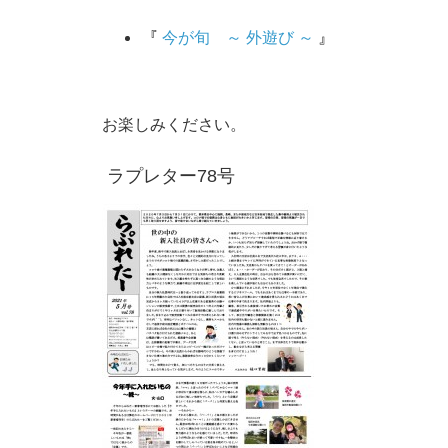
『
今が旬 ～ 外遊び ～
』
お楽しみください。
ラプレター78号