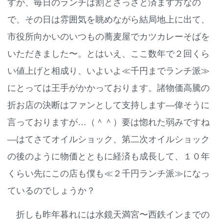
すが、毎日のランチは割とさっさと済ます方なの
で、その日は雰囲気を眺めながら結局地上に出て、
市役所向かいのいつもの蕎麦屋でカツカレーそばを
いただきました〜。とはいえ、ここ数年で２回くら
い値上げと相成り、いよいよ≪千円までランチ派≫
にとっては王手がかかっております。諸物価高騰の
折お店の決断はファンとして支持します—偉そうに
言っておりますが…（＾＾）要は惚れた弱みですね
—はてさてオイルショック、第二次オイルショック
の後のように物価とともに経済も成長して、１０年
くらい先にこの店も僕も≪２千円ランチ派≫になっ
ているのでしょうか？
折しも昨年暮れには水鏡天満宮〜西鉄インまでの