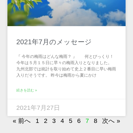
2021年7月のメッセージ
『 今年の梅雨はどんな梅雨？ 』 何とびっくり！
今年は５月１５日に早々の梅雨入りとなりました。
九州北部では統計を取り始めて史上２番目に早い梅雨
入りだそうです。 昨今は梅雨から夏にかけ
続きを読む »
2021年7月27日
« 前へ
1
2
3
4
5
6
7
8
次へ »