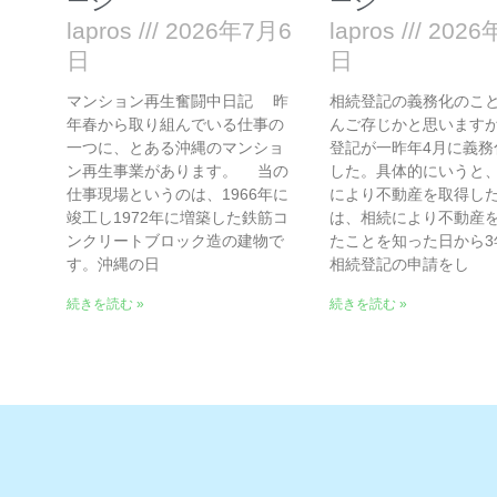
ージ
ージ
lapros
2026年7月6
lapros
2026
日
日
マンション再生奮闘中日記 昨
相続登記の義務化のこ
年春から取り組んでいる仕事の
んご存じかと思います
一つに、とある沖縄のマンショ
登記が一昨年4月に義務
ン再生事業があります。 当の
した。具体的にいうと
仕事現場というのは、1966年に
により不動産を取得し
竣工し1972年に増築した鉄筋コ
は、相続により不動産
ンクリートブロック造の建物で
たことを知った日から3
す。沖縄の日
相続登記の申請をし
続きを読む »
続きを読む »