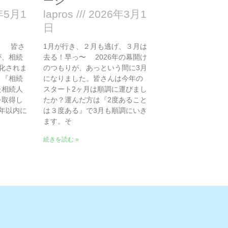
ージ
年5月1
lapros
2026年3月1
日
と 皆さ
1月が行き、２月も逃げ、３月は
が、相続
去る！早っ〜 2026年の幕開け
化されま
のつもりが、あっという間に3月
、『相続
になりました。皆さんは今年の
た相続人
スタート2ヶ月は順調に運びまし
を取得し
たか？運んだ方は『2度あること
年以内に
は３度ある』で3月も順調にいき
ます。そ
続きを読む »