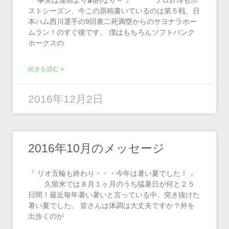
『 事実は漫画より劇的なり～ 』 プロ野球もポ
ストシーズン、今この原稿書いているのは第５戦、日
本ハム西川選手の9回裏二死満塁からのサヨナラホー
ムラン！のすぐ後です。 僕はもちろんソフトバンク
ホークスの
続きを読む »
2016年12月2日
2016年10月のメッセージ
『 リオ五輪も終わり・・・今年は暑い夏でした！ 』
久留米では８月１ヶ月のうち猛暑日が何と２５
日間！最近毎年暑い暑いと言っている中、突き抜けた
暑い夏でした。 皆さんは体調は大丈夫ですか？外を
出歩くのが