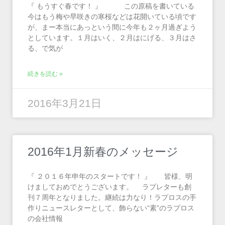
『 もうすぐ春です！ 』 この原稿を書いている
今はもう梅や早咲きの寒桜などは花開いている頃です
が、まー本当にあっという間に今年も２ヶ月過ぎよう
としています。１月はいく、２月はにげる、３月はさ
る、で気が
続きを読む »
2016年3月21日
2016年1月新春のメッセージ
『 ２０１６年申年のスタートです！ 』 皆様、明
けましておめでとうございます。 ラプレターも創
刊７周年となりました。継続は力なり！ラプロスの手
作りニュースレターとして、飾らない“素”のラプロス
の会社情報