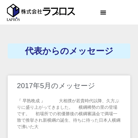
代表からのメッセージ
2017年5月のメッセージ
『 早熟晩成 』 大相撲が若貴時代以降、久方ぶ
りに盛り上がってきました。 横綱稀勢の里の登場
です。 初場所での初優勝後の横綱審議会で満場一
致で推挙され新横綱の誕生、待ちに待った日本人横綱
で沸いた大