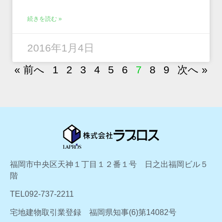
続きを読む »
2016年1月4日
« 前へ
1
2
3
4
5
6
7
8
9
次へ »
福岡市中央区天神１丁目１２番１号 日之出福岡ビル５
階
TEL092-737-2211
宅地建物取引業登録 福岡県知事(6)第14082号