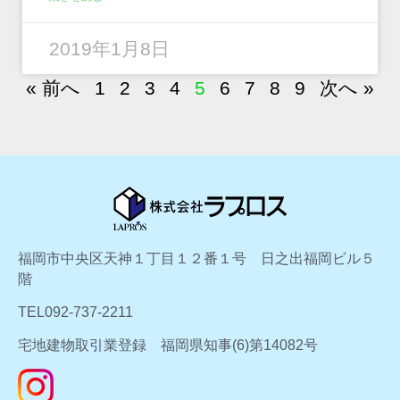
2019年1月8日
« 前へ
1
2
3
4
5
6
7
8
9
次へ »
福岡市中央区天神１丁目１２番１号 日之出福岡ビル５
階
TEL092-737-2211
宅地建物取引業登録 福岡県知事(6)第14082号