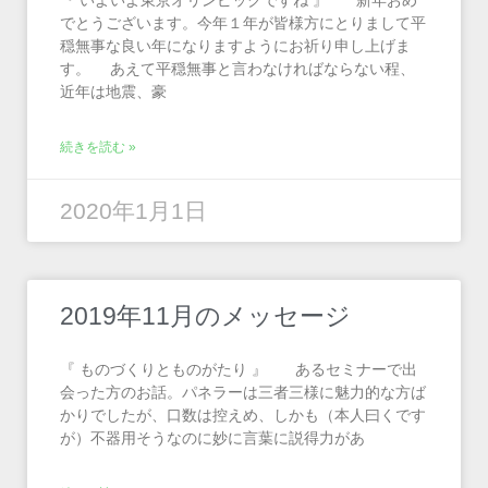
『 いよいよ東京オリンピックですね 』 新年おめ
でとうございます。今年１年が皆様方にとりまして平
穏無事な良い年になりますようにお祈り申し上げま
す。 あえて平穏無事と言わなければならない程、
近年は地震、豪
続きを読む »
2020年1月1日
2019年11月のメッセージ
『 ものづくりとものがたり 』 あるセミナーで出
会った方のお話。パネラーは三者三様に魅力的な方ば
かりでしたが、口数は控えめ、しかも（本人曰くです
が）不器用そうなのに妙に言葉に説得力があ