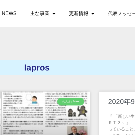
NEWS
主な事業
更新情報
代表メッセ
lapros
2020
らぷれたー
『 「新しい
ＲＴ２～ 』
っていること