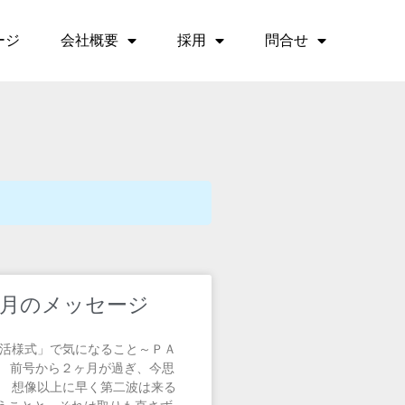
ージ
会社概要
採用
問合せ
年9月のメッセージ
生活様式」で気になること～ＰＡ
 前号から２ヶ月が過ぎ、今思
。 想像以上に早く第二波は来る