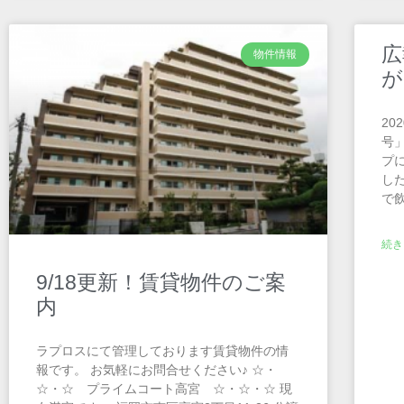
広
物件情報
が
20
号
プ
し
で
続き
9/18更新！賃貸物件のご案
内
ラプロスにて管理しております賃貸物件の情
報です。 お気軽にお問合せください♪ ☆・
☆・☆ プライムコート高宮 ☆・☆・☆ 現