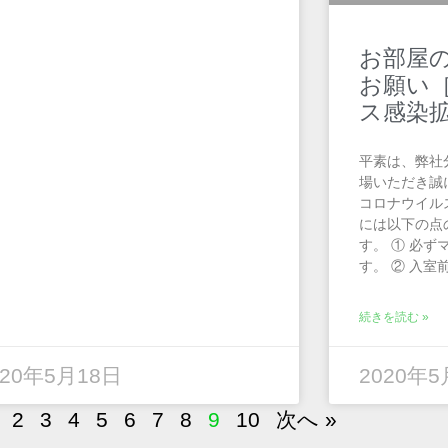
お部屋
お願い
ス感染
平素は、弊社
場いただき誠
コロナウイル
には以下の点
す。 ① 必
す。 ② 入室
続きを読む »
020年5月18日
2020年
2
3
4
5
6
7
8
9
10
次へ »