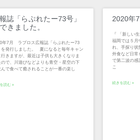
報誌「らぷれたー73号」
2020
できました。
『 「新しい
福岡では５月
20年7月 ラプロス広報誌「らぷれたー73
れ、手探り状
」を発行しました。 夏になると毎年キャン
外食など日常
に行きますが、最近は子供も大きくなりま
で第二波の感
たので、川遊びなどよりも青空・星空の下
こ
飲んで食べて癒されることが一番の楽し
続きを読む »
を読む »