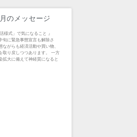
年7月のメッセージ
生活様式」で気になること 』
中旬に緊急事態宣言も解除さ
態ながらも経済活動や買い物、
を取り戻しつつあります。 一方
染拡大に備えて神経質になると