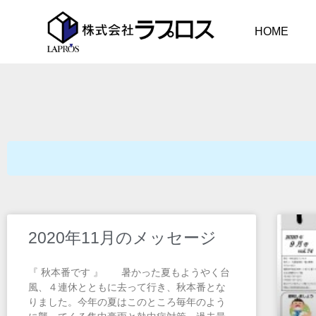
HOME
2020年11月のメッセージ
『 秋本番です 』 暑かった夏もようやく台
風、４連休とともに去って行き、秋本番とな
りました。今年の夏はこのところ毎年のよう