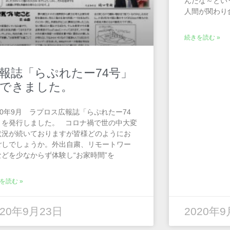
んだな～とい
人間が関わり
続きを読む »
報誌「らぷれたー74号」
できました。
20年9月 ラプロス広報誌「らぷれたー74
」を発行しました。 コロナ禍で世の中大変
状況が続いておりますが皆様どのようにお
ごしでしょうか。外出自粛、リモートワー
などを少なからず体験し“お家時間”を
を読む »
020年9月23日
2020年9