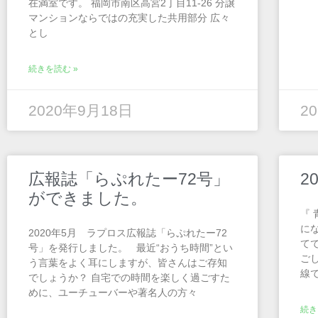
在満室です。 福岡市南区高宮2丁目11-26 分譲
マンションならではの充実した共用部分 広々
とし
続きを読む »
2020年9月18日
2
広報誌「らぷれたー72号」
2
ができました。
『
に
2020年5月 ラプロス広報誌「らぷれたー72
て
号」を発行しました。 最近“おうち時間”とい
ご
う言葉をよく耳にしますが、皆さんはご存知
線
でしょうか？ 自宅での時間を楽しく過ごすた
めに、ユーチューバーや著名人の方々
続き