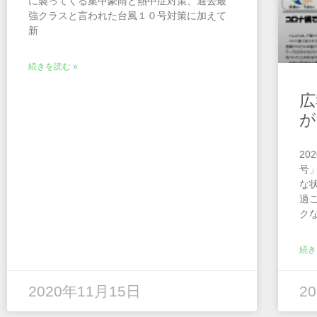
に襲ってくる集中豪雨と熱中症対策、過去最
強クラスと言われた台風１０号対策に加えて
新
続きを読む »
広
が
20
号
な
過
ク
続き
2020年11月15日
2